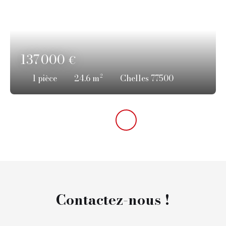
137 000
€
1
pièce
24.6
m²
Chelles 77500
Contactez-nous !