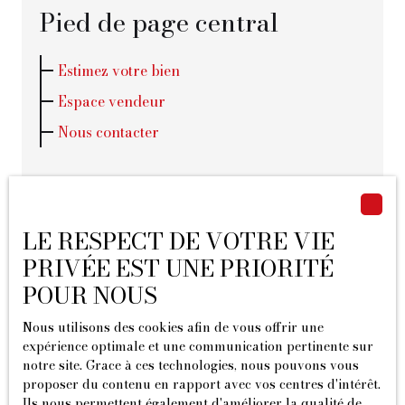
Pied de page central
Estimez votre bien
Espace vendeur
Nous contacter
Pied de page droit
LE RESPECT DE VOTRE VIE
Recrutement
PRIVÉE EST UNE PRIORITÉ
Nos honoraires
POUR NOUS
Mentions légales
Nous utilisons des cookies afin de vous offrir une
Politique de confidentialité
expérience optimale et une communication pertinente sur
notre site. Grace à ces technologies, nous pouvons vous
Plan du site
proposer du contenu en rapport avec vos centres d'intérêt.
Ils nous permettent également d'améliorer la qualité de