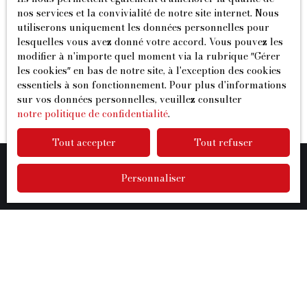
nos services et la convivialité de notre site internet. Nous
Autres pages
utiliserons uniquement les données personnelles pour
lesquelles vous avez donné votre accord. Vous pouvez les
modifier à n'importe quel moment via la rubrique ″Gérer
Appartement ou maison : quel choix faire
les cookies″ en bas de notre site, à l'exception des cookies
selon votre projet de vie ?
essentiels à son fonctionnement. Pour plus d'informations
sur vos données personnelles, veuillez consulter
notre politique de confidentialité
.
Tout accepter
Tout refuser
Personnaliser
Je recherche un bien
Vente appartement Coubron (93470)
Vente maison Chelles (77500)
Vente appartement Montfermeil (93370)
Vente maison Montfermeil (93370)