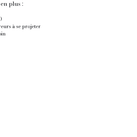
en plus :
0
eurs à se projeter
oin