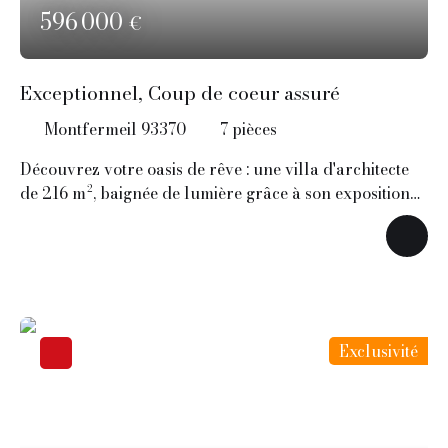
596 000
€
Exceptionnel, Coup de coeur assuré
Montfermeil 93370
7
pièces
Découvrez votre oasis de rêve : une villa d'architecte
de 216 m², baignée de lumière grâce à son exposition
sud et son jardin luxuriant de 2000 m². Au cœur d’un
environnement préservé et confidentiel, dans la
quartier du Moulin, cette remarquable villa
d’architecte de 216 m² incarne l’élégance
contemporaine et l’art de vivre en harmonie avec la
nature. Baignée de lumière grâce à son exposition
Exclusivité
plein sud, elle s’inscrit sur un somptueux parc
paysager de 2 000 m², agrémenté d’une partie boisée
classée en zone verte, garantissant calme absolu et
intimité. Dès l’entrée, les volumes généreux avec une