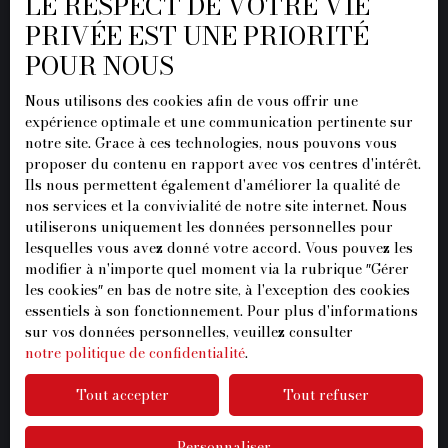
LE RESPECT DE VOTRE VIE
PRIVÉE EST UNE PRIORITÉ
Mentions légales
POUR NOUS
Politique de confidentialité
Plan du site
Nous utilisons des cookies afin de vous offrir une
expérience optimale et une communication pertinente sur
Gérer les cookies
notre site. Grace à ces technologies, nous pouvons vous
proposer du contenu en rapport avec vos centres d'intérêt.
Propulsé par
Ils nous permettent également d'améliorer la qualité de
nos services et la convivialité de notre site internet. Nous
utiliserons uniquement les données personnelles pour
lesquelles vous avez donné votre accord. Vous pouvez les
modifier à n'importe quel moment via la rubrique ″Gérer
+33 1 87 07 96 37
les cookies″ en bas de notre site, à l'exception des cookies
essentiels à son fonctionnement. Pour plus d'informations
sur vos données personnelles, veuillez consulter
notre politique de confidentialité
.
20 Rue de l'Ormeteau
Tout accepter
Tout refuser
77500 Chelles
Personnaliser