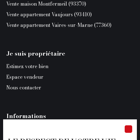
Vente maison Montfermeil (93370)
Vente appartement Vaujours (93410)
Vente appartement Vaires-sur-Marne (77360)
Je suis propriétaire
Estimez votre bien
Espace vendeur
Nous contacter
Informations
Recrutement
Nos honoraires