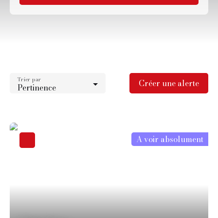
Type d'offre
Vente
Type de bien
Maison
Trier par
Localisation
Créer une alerte
Pertinence
Montfermeil (93370)
Budget max (€)
Surface min (m²)
A voir absolument
Rechercher