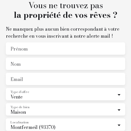
Vous ne trouvez pas
buanderie, cave, atelier et garage.
Les +++:
la propriété de vos rêves ?
- Rare à ce prix ( quelques travaux mise au gout du
jour à prévoir)
Ne manquez plus aucun bien correspondant à votre
- Beaucoup de potentiel
recherche en vous inscrivant à notre alerte mail !
- Velux recent
- Au calme dans impasse
Prénom
- Sous-sol total
Venez découvrir votre futur chez vous avec l'Agence
Nom
Biglione JL Immobilier
01. 87. 07. 96. 37
Email
Type d'offre
Vente
Type de bien
Maison
Localisation
Montfermeil (93370)