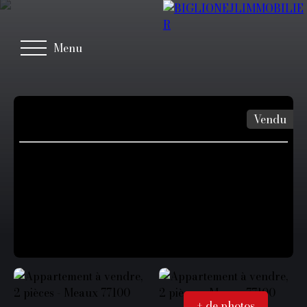
Menu
Vendu
+ de photos