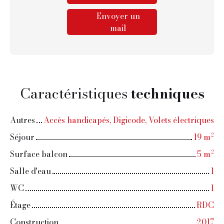
Envoyer un
mail
Caractéristiques
techniques
Autres
Accès handicapés, Digicode, Volets électriques
Séjour
19
m²
Surface balcon
5
m²
Salle d'eau
1
WC
1
Étage
RDC
Construction
2017