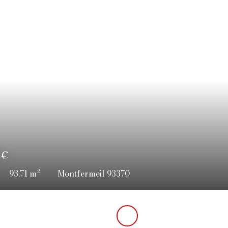
€
216
m²
Montfermeil 93370