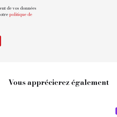
ment de vos données
notre
politique de
Vous apprécierez
également
A v