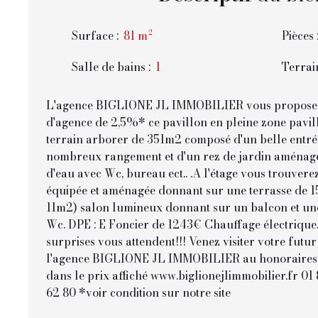
Surface
:
81
m²
Pièces
Salle de bains
:
1
Terrai
L'agence BIGLIONE JL IMMOBILIER vous propose g
d'agence de 2,5%* ce pavillon en pleine zone pavil
terrain arborer de 351m2 composé d'un belle entr
nombreux rangement et d'un rez de jardin aménagé
d'eau avec Wc, bureau ect.. .A l'étage vous trouver
équipée et aménagée donnant sur une terrasse de 1
11m2) salon lumineux donnant sur un balcon et une
Wc. DPE : E Foncier de 1243€ Chauffage électriqu
surprises vous attendent!!! Venez visiter votre futu
l'agence BIGLIONE JL IMMOBILIER au honoraires 
dans le prix affiché www.biglionejlimmobilier.fr 01 
62 80 *voir condition sur notre site