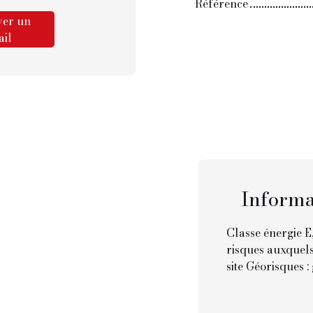
Référence
er un
il
Informa
Classe énergie E,
risques auxquels
site Géorisques :