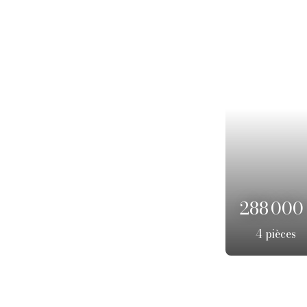
Coup de cœur
596 000
7
pièces