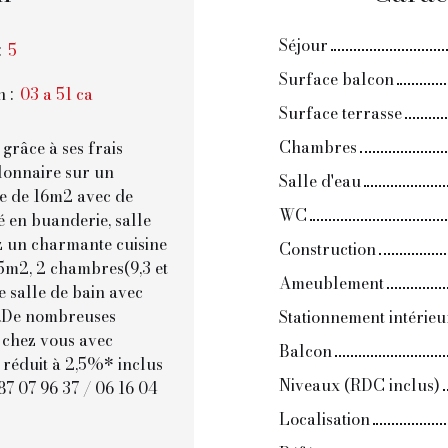
Séjour
:
5
Surface balcon
n
:
03 a 51 ca
Surface terrasse
Chambres
râce à ses frais
lonnaire sur un
Salle d'eau
ée de 16m2 avec de
WC
 en buanderie, salle
ez un charmante cuisine
Construction
5m2, 2 chambres(9,3 et
Ameublement
 salle de bain avec
e.De nombreuses
Stationnement intérieu
r chez vous avec
Balcon
réduit à 2,5%* inclus
Niveaux (RDC inclus)
87 07 96 37 / 06 16 04
Localisation