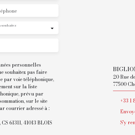
léphone
 souhaitez
nnées personnelles
BIGLIO
 souhaitez pas faire
20 Rue d
e par voie téléphonique,
77500 Ch
ment sur la liste
phonique, prévu par
+33 1 
sommation, sur le site
ar courrier adressé à :
Envoye
S'y re
l, CS 61311, 41013 BLOIS