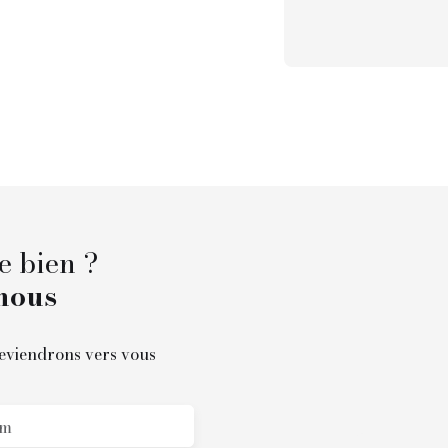
e bien ?
nous
reviendrons vers vous
m