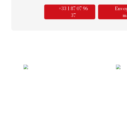
+33 1 87 07 96
Envoy
37
ma