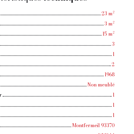
23
m²
3
m²
15
m²
3
1
2
1968
Non meublé
r
1
1
1
Montfermeil 93370