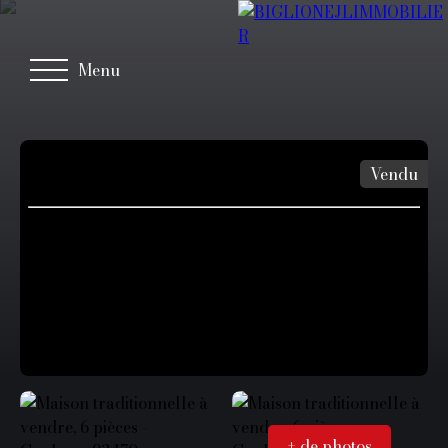
Menu
Vendu
+ de photos