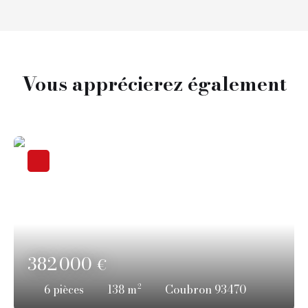
Vous apprécierez
également
382 000
€
6
pièces
138
m²
Coubron 93470