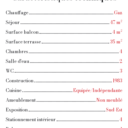
Chauffage
Gaz
Séjour
47
m²
Surface balcon
4
m²
Surface terrasse
35
m²
Chambres
4
Salle d'eau
2
WC
3
Construction
1983
Cuisine
Equipée/Indépendante
Ameublement
Non meublé
Exposition
Sud-Est
Stationnement intérieur
4