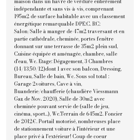
maison dans un havre de verdure entièrement
indépendante et sans vis-à-vis, comprenant
195m2 de surface habitable avec un classement
énergétique remarquable DPE:C. RC:
Salon/Salle à manger de 47m2 traversant et en
partie cathédrale, cheminée, portes fenêtre
donnant sur une terrasse de 35m2 plein sud,
Cuisine équipée et aménagée, chambre, salle
d'eau, Wc. Etage: Dégagement, 3 Chambres
(14/13,50/12)dont 1 avec son balcon, Dressing,
Bureau, Salle de bain, Wc. Sous sol total :
Garage 2voitures, Cave à vin,
Buanderie/chaufferie (chaudière Viessmann
Gaz de Nov. 2020), Salle de 30m2 avec
cheminée pouvant servie de (salle de jeu,
cinéma, sport...), Wc.Terrain de 645m2. Foncier
de 2012€. Portail motorisé, nombreuses place
de stationnement voiture à l'intérieur et une
place privé à l'extérieur! Coup de coeur