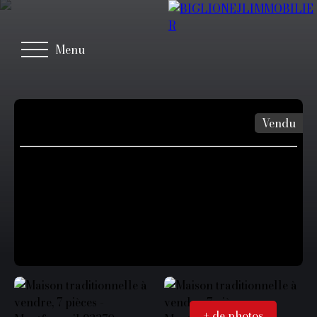
Menu
Vendu
+ de photos