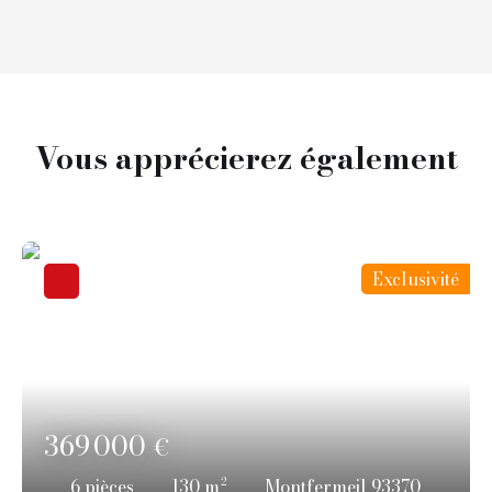
Vous apprécierez
également
Exclusivité
369 000
€
6
pièces
130
m²
Montfermeil 93370