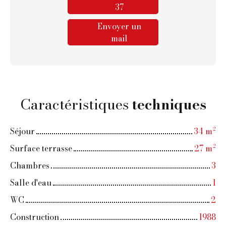
37
Envoyer un
mail
Caractéristiques
techniques
Séjour
34
m²
Surface terrasse
27
m²
Chambres
3
Salle d'eau
1
WC
2
Construction
1988