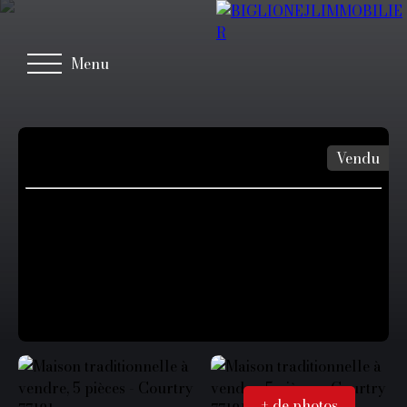
Menu
Vendu
+ de photos