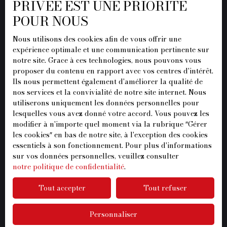
PRIVÉE EST UNE PRIORITÉ
Mentions légales
POUR NOUS
Politique de confidentialité
Plan du site
Nous utilisons des cookies afin de vous offrir une
expérience optimale et une communication pertinente sur
Gérer les cookies
notre site. Grace à ces technologies, nous pouvons vous
proposer du contenu en rapport avec vos centres d'intérêt.
Propulsé par
Ils nous permettent également d'améliorer la qualité de
nos services et la convivialité de notre site internet. Nous
utiliserons uniquement les données personnelles pour
lesquelles vous avez donné votre accord. Vous pouvez les
modifier à n'importe quel moment via la rubrique ″Gérer
+33 1 87 07 96 37
les cookies″ en bas de notre site, à l'exception des cookies
essentiels à son fonctionnement. Pour plus d'informations
sur vos données personnelles, veuillez consulter
notre politique de confidentialité
.
20 Rue de l'Ormeteau
Tout accepter
Tout refuser
77500 Chelles
Personnaliser