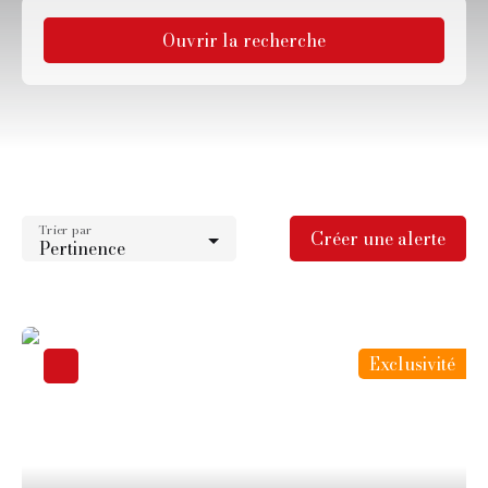
Ouvrir la recherche
Type d'offre
Vente
Type de bien
Appartement
Trier par
Localisation
Créer une alerte
Pertinence
Collégien (77090)
Budget max (€)
Surface min (m²)
Exclusivité
Rechercher