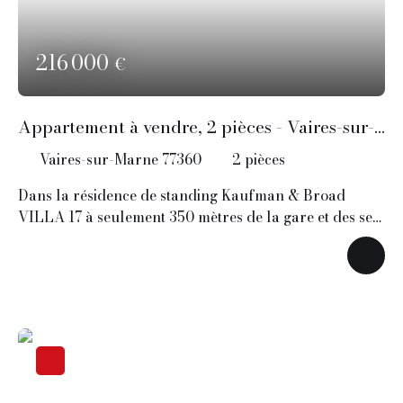
216 000
€
Appartement à vendre, 2 pièces - Vaires-sur-
Marne 77360
Vaires-sur-Marne 77360
2
pièces
Dans la résidence de standing Kaufman & Broad
VILLA 17 à seulement 350 mètres de la gare et des ses
commerces.
Magnifique appartement F2 jamais habité et
intégralement équipé de 39 m2 composé d'un séjour
lumineux ouvert sur une cuisine neuve avec des
prestations premiums, un balcon, une suite parentale
avec grande douche à l'italienne, un wc séparée.
Les +++:
- Résidence de haut standing