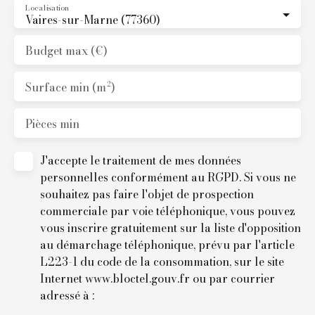
Biglione JL Immobilier
Localisation
Vaires-sur-Marne (77360)
01. 87. 07. 96. 37
Budget max (€)
Surface min (m²)
Pièces min
J'accepte le traitement de mes données
personnelles conformément au RGPD. Si vous ne
souhaitez pas faire l'objet de prospection
commerciale par voie téléphonique, vous pouvez
vous inscrire gratuitement sur la liste d'opposition
au démarchage téléphonique, prévu par l'article
L223-1 du code de la consommation, sur le site
Internet www.bloctel.gouv.fr ou par courrier
adressé à :