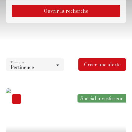
Ouvrir la recherche
Type d'offre
Vente
Type de bien
Appartement
Trier par
Localisation
Créer une alerte
Pertinence
Vaires-sur-Marne (77360)
Budget max (€)
Surface min (m²)
Spécial investisseur
Rechercher