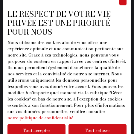
Recrutement
Nos honoraires
LE RESPECT DE VOTRE VIE
PRIVÉE EST UNE PRIORITÉ
Mentions légales
POUR NOUS
Politique de confidentialité
Plan du site
Nous utilisons des cookies afin de vous offrir une
expérience optimale et une communication pertinente sur
Gérer les cookies
notre site. Grace à ces technologies, nous pouvons vous
proposer du contenu en rapport avec vos centres d'intérêt.
Propulsé par
Ils nous permettent également d'améliorer la qualité de
nos services et la convivialité de notre site internet. Nous
utiliserons uniquement les données personnelles pour
lesquelles vous avez donné votre accord. Vous pouvez les
modifier à n'importe quel moment via la rubrique ″Gérer
+33 1 87 07 96 37
les cookies″ en bas de notre site, à l'exception des cookies
essentiels à son fonctionnement. Pour plus d'informations
sur vos données personnelles, veuillez consulter
notre politique de confidentialité
.
20 Rue de l'Ormeteau
Tout accepter
Tout refuser
77500 Chelles