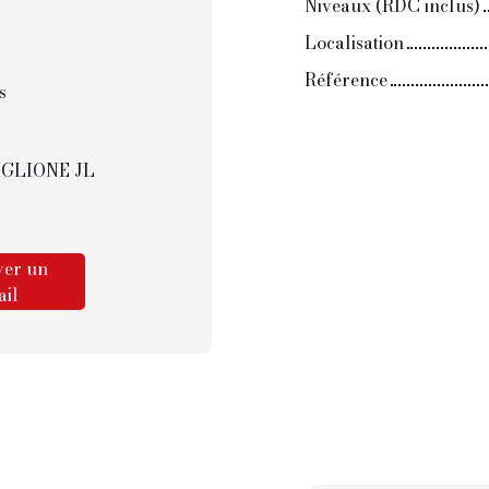
Niveaux (RDC inclus)
Localisation
Référence
s
 BIGLIONE JL
er un
il