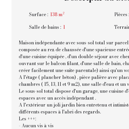
Surface
:
138
m²
Pièces
Salle de bains
:
1
Terrai
Maison indépendante avec sous-sol total sur parce
composée au rez de chaussée d'une spacieuse entré
d'une cuisine équipée , d'un double séjour avec ch
ouvrant sur le balcon filant, d'une salle de bain, ch
créer facilement une suite parentale) ainsi qu'un w
A l'étage ( plancher béton) , pièce palière avec pla
chambres ( 15, 13, 11 et 9 m2), une salle d'eau et un 
Le sous-sol total dispose d'un garage, une cuisine d'
espaces avec un accès indépendant .
A l'extérieur un joli jardin bien entretenu et intimi
différents espaces à l'abri des regards.
Les +++:
- Aucun vis à vis