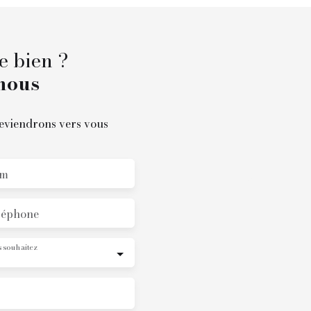
e bien ?
nous
reviendrons vers vous
m
léphone
 souhaitez