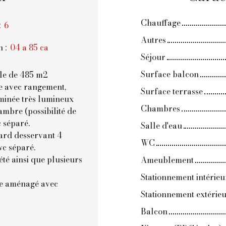
Chauffage
:
6
Autres
n
:
04 a 85 ca
Séjour
Surface balcon
lle de 485 m2
e avec rangement,
Surface terrasse
eminée très lumineux
Chambres
ambre (possibilité de
c séparé.
Salle d'eau
card desservant 4
WC
wc séparé.
été ainsi que plusieurs
Ameublement
Stationnement intérieu
ste aménagé avec
Stationnement extérie
Balcon