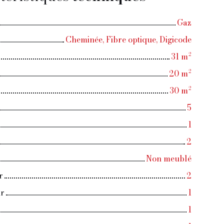
Gaz
Cheminée, Fibre optique, Digicode
31
m²
20
m²
30
m²
5
1
2
Non meublé
r
2
ur
1
1