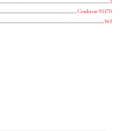
1
Coubron 93470
164