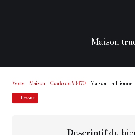
Maison trad
Vente
Maison
Coubron 93470
Maison traditionnel
Retour
Descriptif
du bie