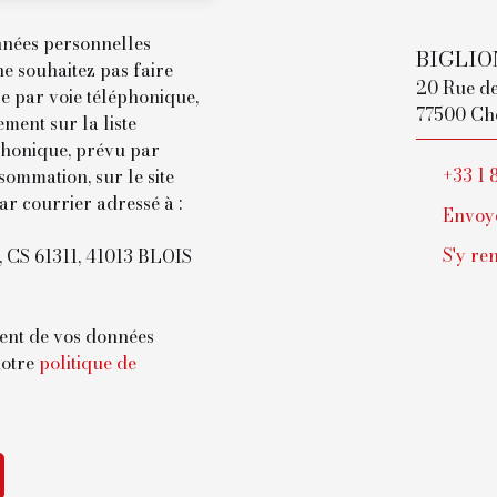
nnées personnelles
BIGLIO
 souhaitez pas faire
20 Rue d
e par voie téléphonique,
77500 Ch
ment sur la liste
phonique, prévu par
+33 1 
sommation, sur le site
ar courrier adressé à :
Envoye
S'y re
l, CS 61311, 41013 BLOIS
ment de vos données
notre
politique de