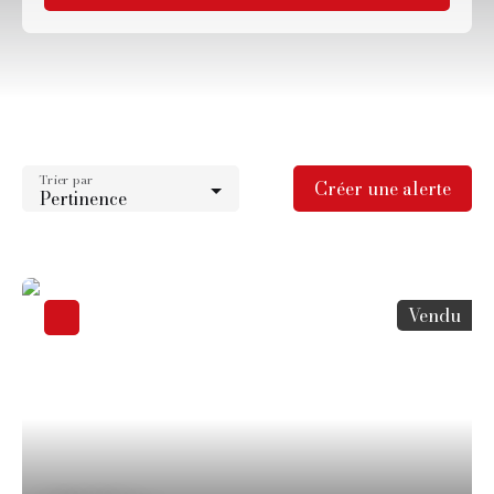
Type d'offre
Vente
Type de bien
Maison
Trier par
Localisation
Créer une alerte
Pertinence
Neufchelles (60890)
Budget max (€)
Surface min (m²)
Vendu
Rechercher