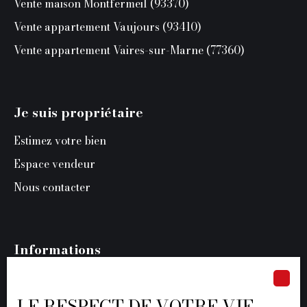
Vente maison Montfermeil (93370)
Vente appartement Vaujours (93410)
Vente appartement Vaires-sur-Marne (77360)
Je suis propriétaire
Estimez votre bien
Espace vendeur
Nous contacter
Informations
Recrutement
Nos honoraires
LE RESPECT DE VOTRE VIE