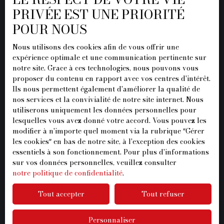
PRIVÉE EST UNE PRIORITÉ
Mentions légales
POUR NOUS
Politique de confidentialité
Plan du site
Nous utilisons des cookies afin de vous offrir une
expérience optimale et une communication pertinente sur
Gérer les cookies
notre site. Grace à ces technologies, nous pouvons vous
proposer du contenu en rapport avec vos centres d'intérêt.
Propulsé par
Ils nous permettent également d'améliorer la qualité de
nos services et la convivialité de notre site internet. Nous
utiliserons uniquement les données personnelles pour
lesquelles vous avez donné votre accord. Vous pouvez les
modifier à n'importe quel moment via la rubrique ″Gérer
+33 1 87 07 96 37
les cookies″ en bas de notre site, à l'exception des cookies
essentiels à son fonctionnement. Pour plus d'informations
sur vos données personnelles, veuillez consulter
notre politique de confidentialité
.
20 Rue de l'Ormeteau
Tout accepter
Tout refuser
77500 Chelles
Personnaliser