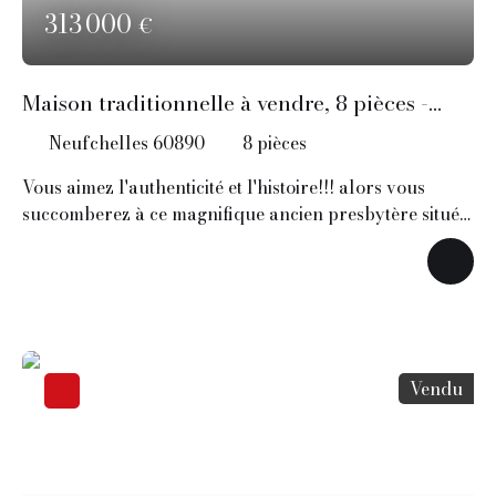
313 000
€
Maison traditionnelle à vendre, 8 pièces -
Neufchelles 60890
Neufchelles 60890
8
pièces
Vous aimez l'authenticité et l'histoire!!! alors vous
succomberez à ce magnifique ancien presbytère situé
dans le village de Neufchelles, cette propriété se
compose de deux maisons, la principal de 230m2 et la
secondaire de 85m2 (qui peut être divisée avec une
entrée séparé). La bâtisse principale en pierres est
d'une superficie de 230m2 avec un salon de 37m2 et sa
belle cheminée en pierre, sa hauteur sous plafond de
Vendu
3,80 m et ses poutres apparentes qui donne a cette
pièce beaucoup de charme! La salle à manger de
30m2 avec une grande cheminée disposant d'un four a
pizza et d'un four à pain, cuisine équipée et aménagée