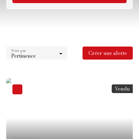
Type d'offre
Vente
Type de bien
Terrain
Trier par
Localisation
Créer une alerte
Pertinence
Neufchelles (60890)
Budget max (€)
Surface min (m²)
Vendu
Rechercher