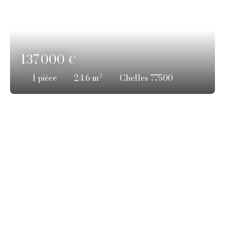
137 000
€
1
pièce
24.6
m²
Chelles 77500
Contactez-nous !